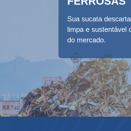
FERROSAS
Sua sucata descart
limpa e sustentável
do mercado.