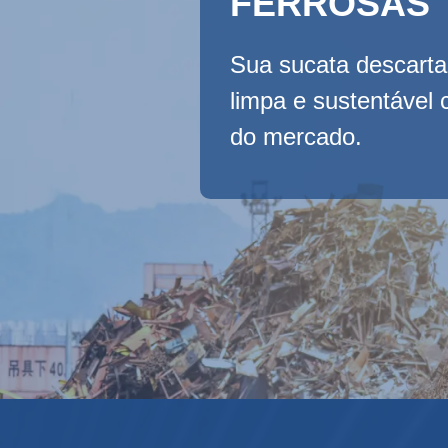
FERROSAS
Sua sucata descart
limpa e sustentável
do mercado.